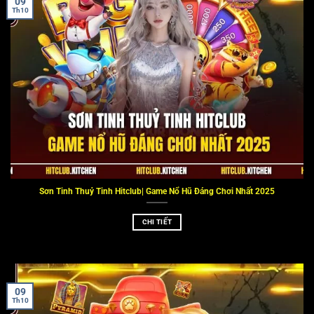
09
Th10
Sơn Tinh Thuỷ Tinh Hitclub| Game Nổ Hũ Đáng Chơi Nhất 2025
CHI TIẾT
09
Th10