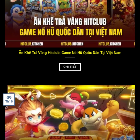
Ăn Khế Trả Vàng Hitclub| Game Nổ Hũ Quốc Dân Tại Việt Nam
CHI TIẾT
09
Th10