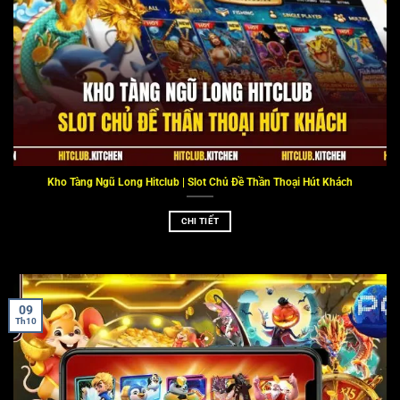
Kho Tàng Ngũ Long Hitclub | Slot Chủ Đề Thần Thoại Hút Khách
CHI TIẾT
09
Th10