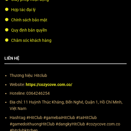
Hợp tác đại lý
Chính sách bảo mật
Quy định bản quyền
Chăm sóc khách hàng
LIÊN HỆ
Thương hiệu: Hitclub
Website:
https://cozycove.com.co/
Hoteline:
0364246254
Địa chỉ: 11 Huỳnh Thúc Kháng, Bến Nghé, Quận 1, Hồ Chí Minh,
Việt Nam
Hashtag #HitClub #gamebaiHitClub #taiHitClub
#gamedoithuongHitClub #dangkyHitClub #cozycove.com.co
#hitclubkitchen