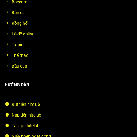
Baccarat
Bắn cá
Rồng hổ
Lô đề online
Tài xỉu
Thể thao
Bầu cua
HƯỚNG DẪN
Rút tiền hitclub
Nạp tiền hitclub
Tải app hitclub
Giấy phép hoạt động